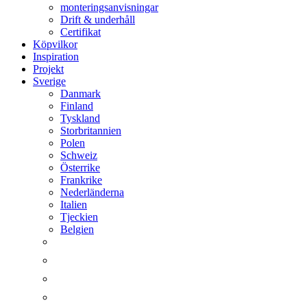
monteringsanvisningar
Drift & underhåll
Certifikat
Köpvilkor
Inspiration
Projekt
Sverige
Danmark
Finland
Tyskland
Storbritannien
Polen
Schweiz
Österrike
Frankrike
Nederländerna
Italien
Tjeckien
Belgien