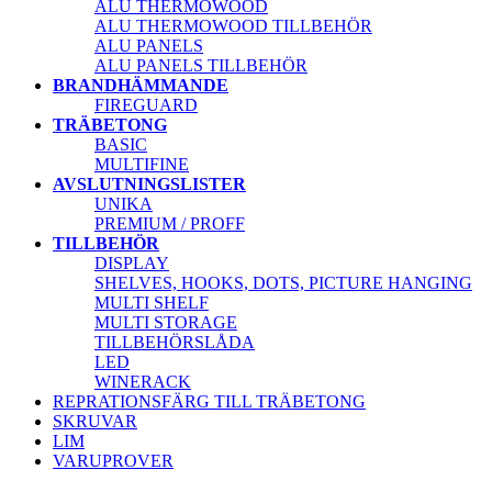
ALU THERMOWOOD
ALU THERMOWOOD TILLBEHÖR
ALU PANELS
ALU PANELS TILLBEHÖR
BRANDHÄMMANDE
FIREGUARD
TRÄBETONG
BASIC
MULTIFINE
AVSLUTNINGSLISTER
UNIKA
PREMIUM / PROFF
TILLBEHÖR
DISPLAY
SHELVES, HOOKS, DOTS, PICTURE HANGING
MULTI SHELF
MULTI STORAGE
TILLBEHÖRSLÅDA
LED
WINERACK
REPRATIONSFÄRG TILL TRÄBETONG
SKRUVAR
LIM
VARUPROVER