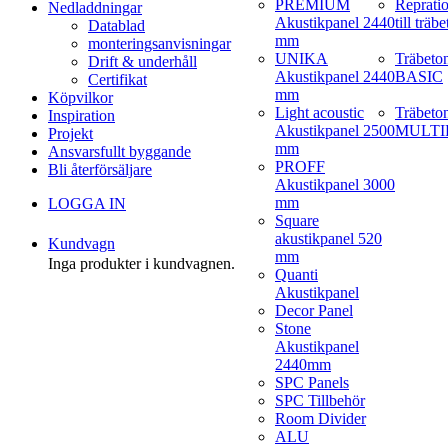
PREMIUM
Reprati
Nedladdningar
Akustikpanel 2440
till träb
Datablad
mm
monteringsanvisningar
UNIKA
Träbeto
Drift & underhåll
Akustikpanel 2440
BASIC
Certifikat
mm
Köpvilkor
Light acoustic
Träbeto
Inspiration
Akustikpanel 2500
MULTI
Projekt
mm
Ansvarsfullt byggande
PROFF
Bli återförsäljare
Akustikpanel 3000
mm
LOGGA IN
Square
akustikpanel 520
Kundvagn
mm
Inga produkter i kundvagnen.
Quanti
Akustikpanel
Decor Panel
Stone
Akustikpanel
2440mm
SPC Panels
SPC Tillbehör
Room Divider
ALU