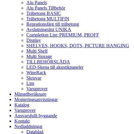
Alu Panels
Alu Panels Tillbehör
Träbetong BASIC
Träbetong MULTIFIN
Reprationsfärg till träbetong
Avslutningslist UNIKA
Completion List: PREMIUM, PROFF
Display
SHELVES, HOOKS, DOTS, PICTURE HANGING
Multi Shelf
Multi Storage
TILLBEHÖRSLÅDA
LED-Skena till akustikpaneler
WineRack
Skruvar
Lim
Varuprover
Mängdberäknare
Monteringsanvisningar
Katalog
Varuprover
Ansvarsfullt byggande
Kontakt
Nedladdningar
Datablad