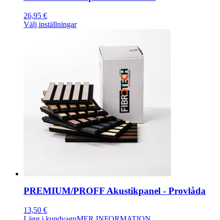
26,95
€
Den
Välj inställningar
här
produkten
har
flera
varianter.
De
olika
alternativen
kan
väljas
på
produktsidan
PREMIUM/PROFF Akustikpanel - Provlåda
13,50
€
Lägg i kundvagn
MER INFORMATION