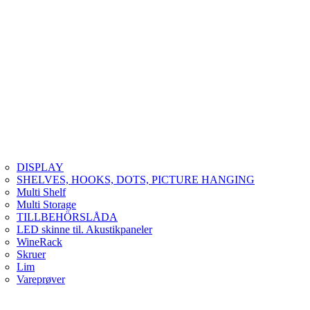
DISPLAY
SHELVES, HOOKS, DOTS, PICTURE HANGING
Multi Shelf
Multi Storage
TILLBEHÖRSLÅDA
LED skinne til. Akustikpaneler
WineRack
Skruer
Lim
Vareprøver