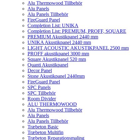
Alu Thermowood Tillbehör
Alu Panels
Alu Panels Tillbehör
FireGuard Panel
Completion List: UNIKA
Completion List: PREMIUM, PROFF, SQUARE
PREMIUM Akustikpanel 2440 mm
UNIKA Akustikpanel 2440 mm
LIGHT ACOUSTIC AKUSTIKPANEL 2500 mm
PROFF akustikpanel 3000 mm
Square Akustikpanel 520 mm
Quanti Akustikpanel
Decor Panel
Stone Akustikpanel 2440mm
FireGuard Panel
SPC Panels
SPC Tillbehör
Room Divider
ALU THERMOWOOD
Alu Thermowood Tillbehör
Alu Panels
Alu Panels Tillbehör
Træbeton Basic
Træbeton Multifin
Træbeton Reparationsmaling