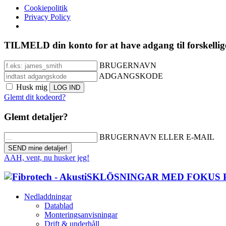
Cookiepolitik
Privacy Policy
TILMELD din konto for at have adgang til forskellig
BRUGERNAVN
ADGANGSKODE
Husk mig
Glemt dit kodeord?
Glemt detaljer?
BRUGERNAVN ELLER E-MAIL
AAH, vent, nu husker jeg!
Nedladdningar
Datablad
Monteringsanvisningar
Drift & underhåll