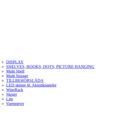
DISPLAY
SHELVES, HOOKS, DOTS, PICTURE HANGING
Multi Shelf
Multi Storage
TILLBEHÖRSLÅDA
LED skinne til. Akustikpaneler
WineRack
Skruer
Lim
Vareprøver