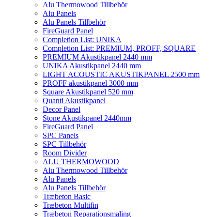
Alu Thermowood Tillbehör
Alu Panels
Alu Panels Tillbehör
FireGuard Panel
Completion List: UNIKA
Completion List: PREMIUM, PROFF, SQUARE
PREMIUM Akustikpanel 2440 mm
UNIKA Akustikpanel 2440 mm
LIGHT ACOUSTIC AKUSTIKPANEL 2500 mm
PROFF akustikpanel 3000 mm
Square Akustikpanel 520 mm
Quanti Akustikpanel
Decor Panel
Stone Akustikpanel 2440mm
FireGuard Panel
SPC Panels
SPC Tillbehör
Room Divider
ALU THERMOWOOD
Alu Thermowood Tillbehör
Alu Panels
Alu Panels Tillbehör
Træbeton Basic
Træbeton Multifin
Træbeton Reparationsmaling