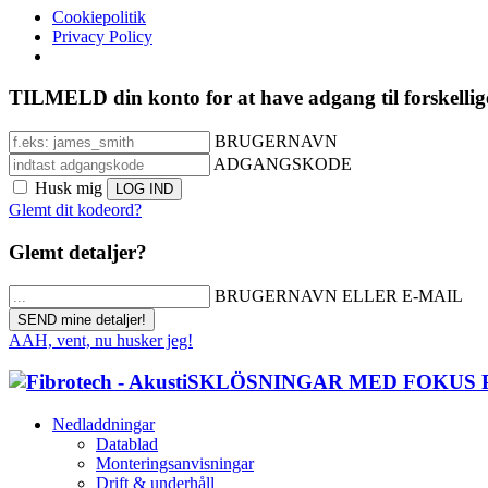
Cookiepolitik
Privacy Policy
TILMELD din konto for at have adgang til forskellig
BRUGERNAVN
ADGANGSKODE
Husk mig
Glemt dit kodeord?
Glemt detaljer?
BRUGERNAVN ELLER E-MAIL
AAH, vent, nu husker jeg!
Nedladdningar
Datablad
Monteringsanvisningar
Drift & underhåll