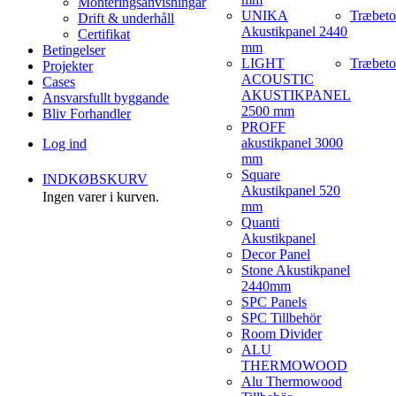
Monteringsanvisningar
UNIKA
Træbeto
Drift & underhåll
Akustikpanel 2440
Certifikat
mm
Betingelser
LIGHT
Træbeto
Projekter
ACOUSTIC
Cases
AKUSTIKPANEL
Ansvarsfullt byggande
2500 mm
Bliv Forhandler
PROFF
akustikpanel 3000
Log ind
mm
Square
INDKØBSKURV
Akustikpanel 520
Ingen varer i kurven.
mm
Quanti
Akustikpanel
Decor Panel
Stone Akustikpanel
2440mm
SPC Panels
SPC Tillbehör
Room Divider
ALU
THERMOWOOD
Alu Thermowood