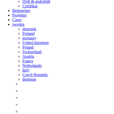
Drift & underhåll
Certifikat
Betingelser
Projekter
Cases
sweden
denmark
Finland
germany
United kingdom
Poland
Switzerland
Austria
France
Netherlands
Italy
Czech Republic
Belgium