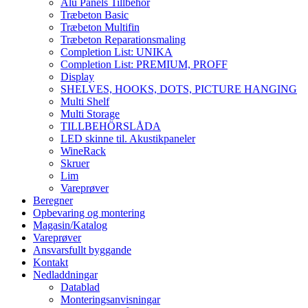
Alu Panels Tillbehör
Træbeton Basic
Træbeton Multifin
Træbeton Reparationsmaling
Completion List: UNIKA
Completion List: PREMIUM, PROFF
Display
SHELVES, HOOKS, DOTS, PICTURE HANGING
Multi Shelf
Multi Storage
TILLBEHÖRSLÅDA
LED skinne til. Akustikpaneler
WineRack
Skruer
Lim
Vareprøver
Beregner
Opbevaring og montering
Magasin/Katalog
Vareprøver
Ansvarsfullt byggande
Kontakt
Nedladdningar
Datablad
Monteringsanvisningar