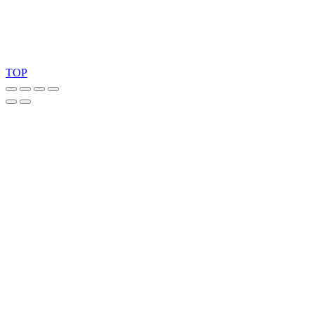
Copyright 2026 © TreeTops A/S
TOP