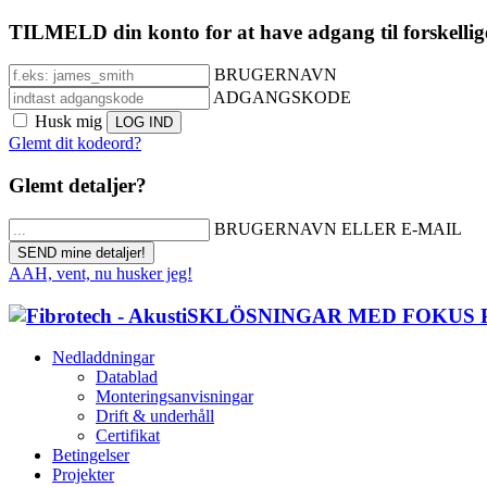
TILMELD din konto for at have adgang til forskellig
BRUGERNAVN
ADGANGSKODE
Husk mig
Glemt dit kodeord?
Glemt detaljer?
BRUGERNAVN ELLER E-MAIL
AAH, vent, nu husker jeg!
Nedladdningar
Datablad
Monteringsanvisningar
Drift & underhåll
Certifikat
Betingelser
Projekter