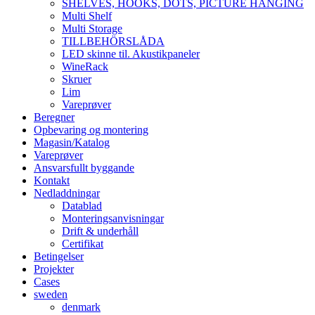
SHELVES, HOOKS, DOTS, PICTURE HANGING
Multi Shelf
Multi Storage
TILLBEHÖRSLÅDA
LED skinne til. Akustikpaneler
WineRack
Skruer
Lim
Vareprøver
Beregner
Opbevaring og montering
Magasin/Katalog
Vareprøver
Ansvarsfullt byggande
Kontakt
Nedladdningar
Datablad
Monteringsanvisningar
Drift & underhåll
Certifikat
Betingelser
Projekter
Cases
sweden
denmark