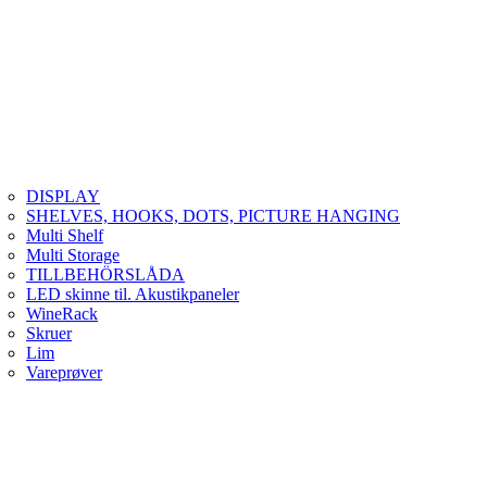
DISPLAY
SHELVES, HOOKS, DOTS, PICTURE HANGING
Multi Shelf
Multi Storage
TILLBEHÖRSLÅDA
LED skinne til. Akustikpaneler
WineRack
Skruer
Lim
Vareprøver