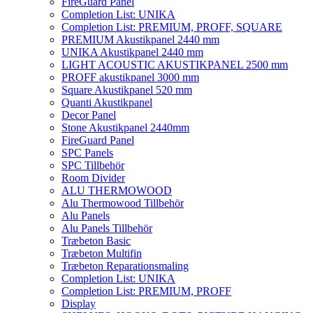
FireGuard Panel
Completion List: UNIKA
Completion List: PREMIUM, PROFF, SQUARE
PREMIUM Akustikpanel 2440 mm
UNIKA Akustikpanel 2440 mm
LIGHT ACOUSTIC AKUSTIKPANEL 2500 mm
PROFF akustikpanel 3000 mm
Square Akustikpanel 520 mm
Quanti Akustikpanel
Decor Panel
Stone Akustikpanel 2440mm
FireGuard Panel
SPC Panels
SPC Tillbehör
Room Divider
ALU THERMOWOOD
Alu Thermowood Tillbehör
Alu Panels
Alu Panels Tillbehör
Træbeton Basic
Træbeton Multifin
Træbeton Reparationsmaling
Completion List: UNIKA
Completion List: PREMIUM, PROFF
Display