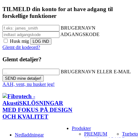
TILMELD din konto for at have adgang til
forskellige funktioner
BRUGERNAVN
ADGANGSKODE
Husk mig
Glemt dit kodeord?
Glemt detaljer?
BRUGERNAVN ELLER E-MAIL
AAH, vent, nu husker jeg!
Produkter
PREMIUM
Træbet
Nedladdningar