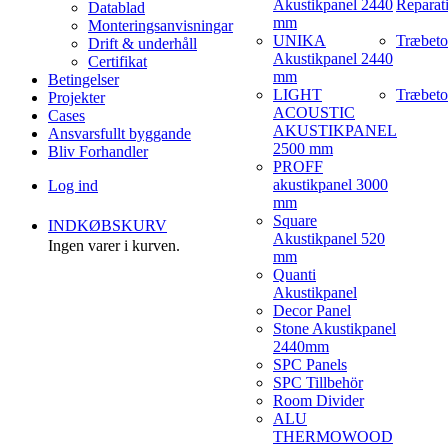
Akustikpanel 2440
Reparat
Datablad
mm
Monteringsanvisningar
UNIKA
Træbeto
Drift & underhåll
Akustikpanel 2440
Certifikat
mm
Betingelser
LIGHT
Træbeto
Projekter
ACOUSTIC
Cases
AKUSTIKPANEL
Ansvarsfullt byggande
2500 mm
Bliv Forhandler
PROFF
akustikpanel 3000
Log ind
mm
Square
INDKØBSKURV
Akustikpanel 520
Ingen varer i kurven.
mm
Quanti
Akustikpanel
Decor Panel
Stone Akustikpanel
2440mm
SPC Panels
SPC Tillbehör
Room Divider
ALU
THERMOWOOD