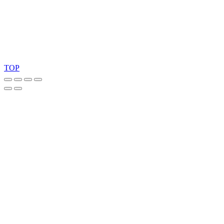
Copyright 2026 © TreeTops A/S
TOP