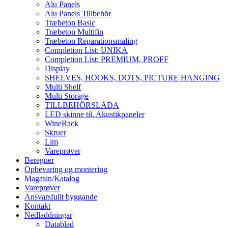
Alu Panels
Alu Panels Tillbehör
Træbeton Basic
Træbeton Multifin
Træbeton Reparationsmaling
Completion List: UNIKA
Completion List: PREMIUM, PROFF
Display
SHELVES, HOOKS, DOTS, PICTURE HANGING
Multi Shelf
Multi Storage
TILLBEHÖRSLÅDA
LED skinne til. Akustikpaneler
WineRack
Skruer
Lim
Vareprøver
Beregner
Opbevaring og montering
Magasin/Katalog
Vareprøver
Ansvarsfullt byggande
Kontakt
Nedladdningar
Datablad