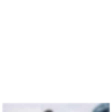
Bli en del av ett spännande återförsäljarnätverk av Fibrotech-
produkter.
Tack för ditt intresse för att bli en del av FibroTech by Treetops. Vi
letar alltid efter nya återförsäljare som, precis som vi, brinner för god
akustik, design och kvalitet med omsorg för miljön.
Oavsett om ert företag är väletablerat eller nystartade så är vi redo att
hjälpa dig och dina kunder att skapa stora akustiska förbättringar i
deras hem eller lokaler.
Varför FibroTech?
- Träet är 100% FSC-certifierat
- Väletablerat varumärke (speciellt på danska marknaden)
- Många spännande akustiska lösningar - tex:
- Träbetong plattor / Barcode
- Akustikpaneler
- Akustiktavlor
- Träbetong Hexagon
- Du blir inte minst en del av ett innovativt team