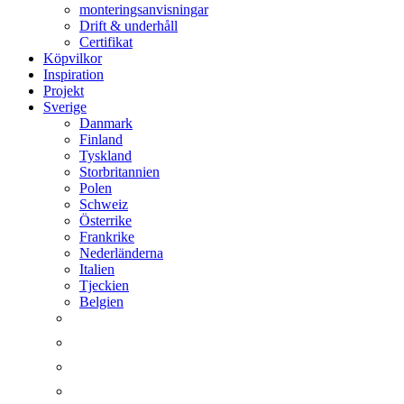
monteringsanvisningar
Drift & underhåll
Certifikat
Köpvilkor
Inspiration
Projekt
Sverige
Danmark
Finland
Tyskland
Storbritannien
Polen
Schweiz
Österrike
Frankrike
Nederländerna
Italien
Tjeckien
Belgien