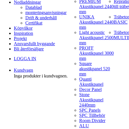
PREMIUM
Reprati
Nedladdningar
Akustikpanel 2440
till träb
Datablad
mm
monteringsanvisningar
UNIKA
Träbeto
Drift & underhåll
Akustikpanel 2440
BASIC
Certifikat
mm
Köpvilkor
Light acoustic
Träbeto
Inspiration
Akustikpanel 2500
MULTI
Projekt
mm
Ansvarsfullt byggande
PROFF
Bli återförsäljare
Akustikpanel 3000
mm
LOGGA IN
Square
akustikpanel 520
Kundvagn
mm
Inga produkter i kundvagnen.
Quanti
Akustikpanel
Decor Panel
Stone
Akustikpanel
2440mm
SPC Panels
SPC Tillbehör
Room Divider
ALU