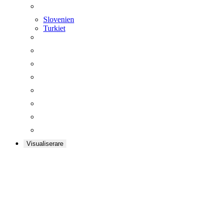
Slovenien
Turkiet
Visualiserare
BLI
ÅTERFÖRSÄLJAR