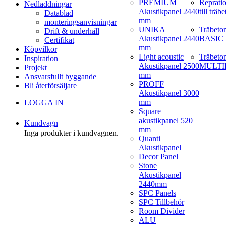
PREMIUM
Reprati
Nedladdningar
Akustikpanel 2440
till träb
Datablad
mm
monteringsanvisningar
UNIKA
Träbeto
Drift & underhåll
Akustikpanel 2440
BASIC
Certifikat
mm
Köpvilkor
Light acoustic
Träbeto
Inspiration
Akustikpanel 2500
MULTI
Projekt
mm
Ansvarsfullt byggande
PROFF
Bli återförsäljare
Akustikpanel 3000
mm
LOGGA IN
Square
akustikpanel 520
Kundvagn
mm
Inga produkter i kundvagnen.
Quanti
Akustikpanel
Decor Panel
Stone
Akustikpanel
2440mm
SPC Panels
SPC Tillbehör
Room Divider
ALU