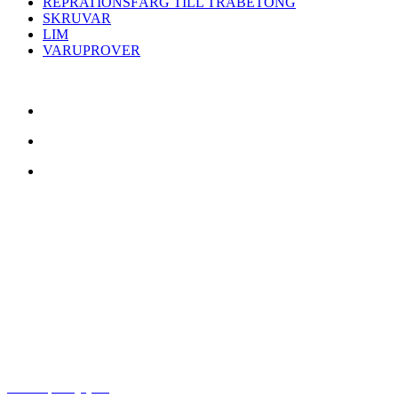
REPRATIONSFÄRG TILL TRÄBETONG
SKRUVAR
LIM
VARUPROVER
KONTAKTA OSS:
Trädtopparna A/S
E-post:
info@treetops.se
Telefon:
+46 40 791 19
Öppettider:
Måndag - torsdag: kl. 08.00 - 16.00
Fredag: 08.00 - 15.30
Cookiepolicy (EU)