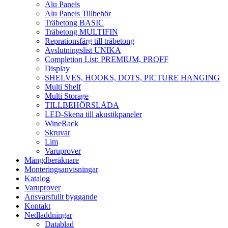
Alu Panels
Alu Panels Tillbehör
Träbetong BASIC
Träbetong MULTIFIN
Reprationsfärg till träbetong
Avslutningslist UNIKA
Completion List: PREMIUM, PROFF
Display
SHELVES, HOOKS, DOTS, PICTURE HANGING
Multi Shelf
Multi Storage
TILLBEHÖRSLÅDA
LED-Skena till akustikpaneler
WineRack
Skruvar
Lim
Varuprover
Mängdberäknare
Monteringsanvisningar
Katalog
Varuprover
Ansvarsfullt byggande
Kontakt
Nedladdningar
Datablad