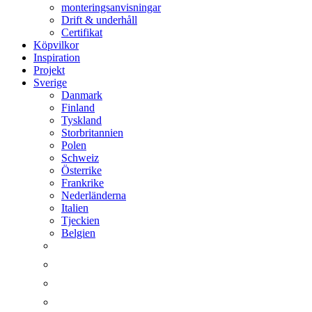
monteringsanvisningar
Drift & underhåll
Certifikat
Köpvilkor
Inspiration
Projekt
Sverige
Danmark
Finland
Tyskland
Storbritannien
Polen
Schweiz
Österrike
Frankrike
Nederländerna
Italien
Tjeckien
Belgien