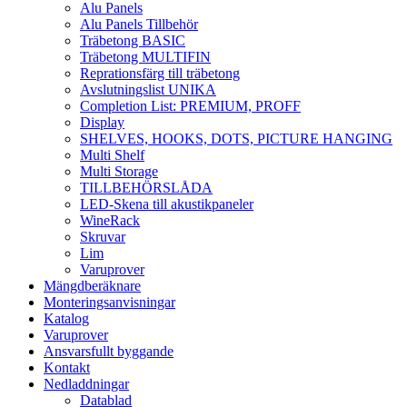
Alu Panels
Alu Panels Tillbehör
Träbetong BASIC
Träbetong MULTIFIN
Reprationsfärg till träbetong
Avslutningslist UNIKA
Completion List: PREMIUM, PROFF
Display
SHELVES, HOOKS, DOTS, PICTURE HANGING
Multi Shelf
Multi Storage
TILLBEHÖRSLÅDA
LED-Skena till akustikpaneler
WineRack
Skruvar
Lim
Varuprover
Mängdberäknare
Monteringsanvisningar
Katalog
Varuprover
Ansvarsfullt byggande
Kontakt
Nedladdningar
Datablad