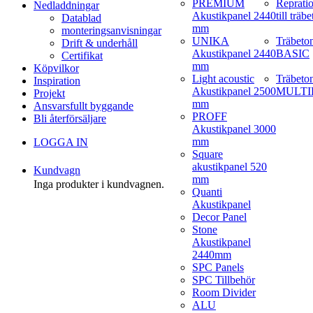
PREMIUM
Reprati
Nedladdningar
Akustikpanel 2440
till träb
Datablad
mm
monteringsanvisningar
UNIKA
Träbeto
Drift & underhåll
Akustikpanel 2440
BASIC
Certifikat
mm
Köpvilkor
Light acoustic
Träbeto
Inspiration
Akustikpanel 2500
MULTI
Projekt
mm
Ansvarsfullt byggande
PROFF
Bli återförsäljare
Akustikpanel 3000
mm
LOGGA IN
Square
akustikpanel 520
Kundvagn
mm
Inga produkter i kundvagnen.
Quanti
Akustikpanel
Decor Panel
Stone
Akustikpanel
2440mm
SPC Panels
SPC Tillbehör
Room Divider
ALU