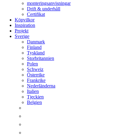
monteringsanvisningar
Drift & underhåll
Certifikat
Köpvilkor
Inspiration
Projekt
Sverige
Danmark
Finland
Tyskland
Storbritannien
Polen
Schweiz
Österrike
Frankrike
Nederländerna
Italien
Tjeckien
Belgien