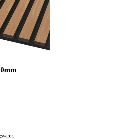
000mm
svaror.