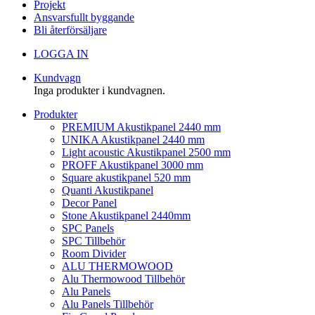
Projekt
Ansvarsfullt byggande
Bli återförsäljare
LOGGA IN
Kundvagn
Inga produkter i kundvagnen.
Produkter
PREMIUM Akustikpanel 2440 mm
UNIKA Akustikpanel 2440 mm
Light acoustic Akustikpanel 2500 mm
PROFF Akustikpanel 3000 mm
Square akustikpanel 520 mm
Quanti Akustikpanel
Decor Panel
Stone Akustikpanel 2440mm
SPC Panels
SPC Tillbehör
Room Divider
ALU THERMOWOOD
Alu Thermowood Tillbehör
Alu Panels
Alu Panels Tillbehör