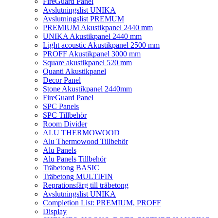
FireGuard Panel
Avslutningslist UNIKA
Avslutningslist PREMUM
PREMIUM Akustikpanel 2440 mm
UNIKA Akustikpanel 2440 mm
Light acoustic Akustikpanel 2500 mm
PROFF Akustikpanel 3000 mm
Square akustikpanel 520 mm
Quanti Akustikpanel
Decor Panel
Stone Akustikpanel 2440mm
FireGuard Panel
SPC Panels
SPC Tillbehör
Room Divider
ALU THERMOWOOD
Alu Thermowood Tillbehör
Alu Panels
Alu Panels Tillbehör
Träbetong BASIC
Träbetong MULTIFIN
Reprationsfärg till träbetong
Avslutningslist UNIKA
Completion List: PREMIUM, PROFF
Display