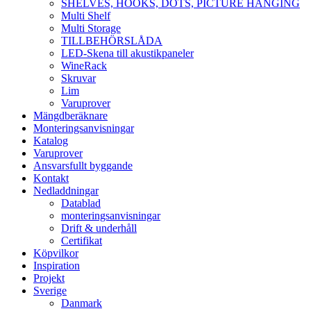
SHELVES, HOOKS, DOTS, PICTURE HANGING
Multi Shelf
Multi Storage
TILLBEHÖRSLÅDA
LED-Skena till akustikpaneler
WineRack
Skruvar
Lim
Varuprover
Mängdberäknare
Monteringsanvisningar
Katalog
Varuprover
Ansvarsfullt byggande
Kontakt
Nedladdningar
Datablad
monteringsanvisningar
Drift & underhåll
Certifikat
Köpvilkor
Inspiration
Projekt
Sverige
Danmark