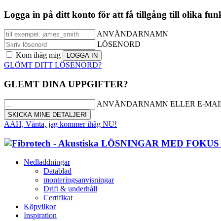
Logga in på ditt konto för att få tillgång till olika fun
ANVÄNDARNAMN
LÖSENORD
Kom ihåg mig
GLÖMT DITT LÖSENORD?
GLEMT DINA UPPGIFTER?
ANVÄNDARNAMN ELLER E-MAI
AAH, Vänta, jag kommer ihåg NU!
Nedladdningar
Datablad
monteringsanvisningar
Drift & underhåll
Certifikat
Köpvilkor
Inspiration