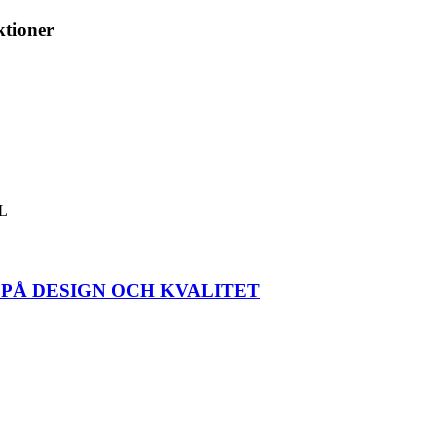
ktioner
L