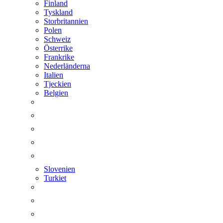
Finland
Tyskland
Storbritannien
Polen
Schweiz
Österrike
Frankrike
Nederländerna
Italien
Tjeckien
Belgien
Slovenien
Turkiet