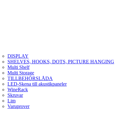
DISPLAY
SHELVES, HOOKS, DOTS, PICTURE HANGING
Multi Shelf
Multi Storage
TILLBEHÖRSLÅDA
LED-Skena till akustikpaneler
WineRack
Skruvar
Lim
Varuprover