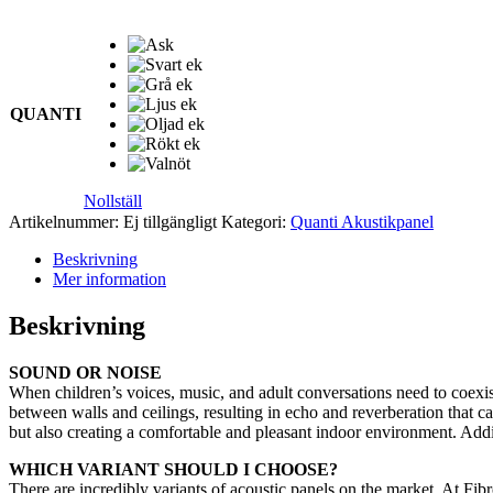
QUANTI
Nollställ
Artikelnummer:
Ej tillgängligt
Kategori:
Quanti Akustikpanel
Beskrivning
Mer information
Beskrivning
SOUND OR NOISE
When children’s voices, music, and adult conversations need to coexist
between walls and ceilings, resulting in echo and reverberation that ca
but also creating a comfortable and pleasant indoor environment. Addi
WHICH VARIANT SHOULD I CHOOSE?
There are incredibly variants of acoustic panels on the market. At Fi