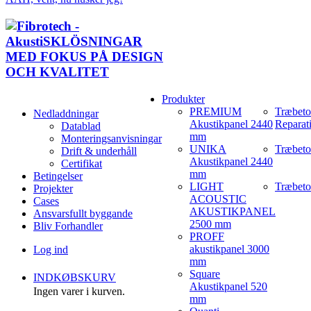
Produkter
PREMIUM
Træbet
Nedladdningar
Akustikpanel 2440
Reparat
Datablad
mm
Monteringsanvisningar
UNIKA
Træbeto
Drift & underhåll
Akustikpanel 2440
Certifikat
mm
Betingelser
LIGHT
Træbeto
Projekter
ACOUSTIC
Cases
AKUSTIKPANEL
Ansvarsfullt byggande
2500 mm
Bliv Forhandler
PROFF
akustikpanel 3000
Log ind
mm
Square
INDKØBSKURV
Akustikpanel 520
Ingen varer i kurven.
mm