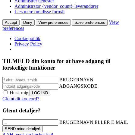
Administrer tjenester
Administrator {vendor_count}-leverandører
Læs mere om disse formål
View
Accept
Deny
View preferences
Save preferences
preferences
Cookiepolitik
Privacy Policy
TILMELD din konto for at have adgang til
forskellige funktioner
BRUGERNAVN
ADGANGSKODE
Husk mig
Glemt dit kodeord?
Glemt detaljer?
BRUGERNAVN ELLER E-MAIL
AAH, vent, nu husker jeg!