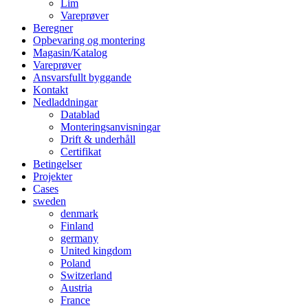
Lim
Vareprøver
Beregner
Opbevaring og montering
Magasin/Katalog
Vareprøver
Ansvarsfullt byggande
Kontakt
Nedladdningar
Datablad
Monteringsanvisningar
Drift & underhåll
Certifikat
Betingelser
Projekter
Cases
sweden
denmark
Finland
germany
United kingdom
Poland
Switzerland
Austria
France