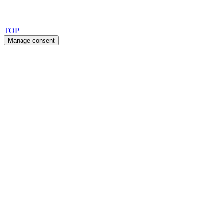
Copyright 2026 © TreeTops A/S
TOP
Manage consent