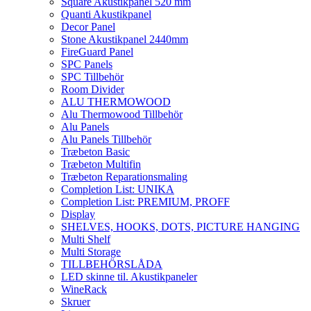
Square Akustikpanel 520 mm
Quanti Akustikpanel
Decor Panel
Stone Akustikpanel 2440mm
FireGuard Panel
SPC Panels
SPC Tillbehör
Room Divider
ALU THERMOWOOD
Alu Thermowood Tillbehör
Alu Panels
Alu Panels Tillbehör
Træbeton Basic
Træbeton Multifin
Træbeton Reparationsmaling
Completion List: UNIKA
Completion List: PREMIUM, PROFF
Display
SHELVES, HOOKS, DOTS, PICTURE HANGING
Multi Shelf
Multi Storage
TILLBEHÖRSLÅDA
LED skinne til. Akustikpaneler
WineRack
Skruer