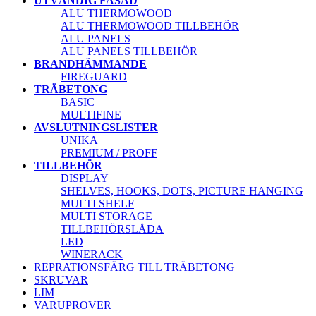
UTVÄNDIG FASAD
ALU THERMOWOOD
ALU THERMOWOOD TILLBEHÖR
ALU PANELS
ALU PANELS TILLBEHÖR
BRANDHÄMMANDE
FIREGUARD
TRÄBETONG
BASIC
MULTIFINE
AVSLUTNINGSLISTER
UNIKA
PREMIUM / PROFF
TILLBEHÖR
DISPLAY
SHELVES, HOOKS, DOTS, PICTURE HANGING
MULTI SHELF
MULTI STORAGE
TILLBEHÖRSLÅDA
LED
WINERACK
REPRATIONSFÄRG TILL TRÄBETONG
SKRUVAR
LIM
VARUPROVER