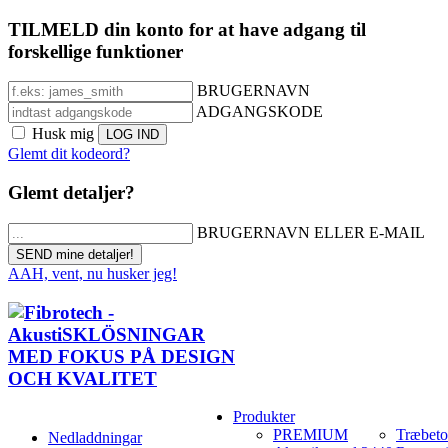
TILMELD din konto for at have adgang til
forskellige funktioner
BRUGERNAVN
ADGANGSKODE
Husk mig
Glemt dit kodeord?
Glemt detaljer?
BRUGERNAVN ELLER E-MAIL
AAH, vent, nu husker jeg!
Produkter
PREMIUM
Træbet
Nedladdningar