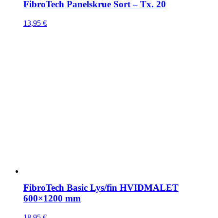
FibroTech Panelskrue Sort – Tx. 20
13,95
€
FibroTech Basic Lys/fin HVIDMALET
600×1200 mm
18,95
€