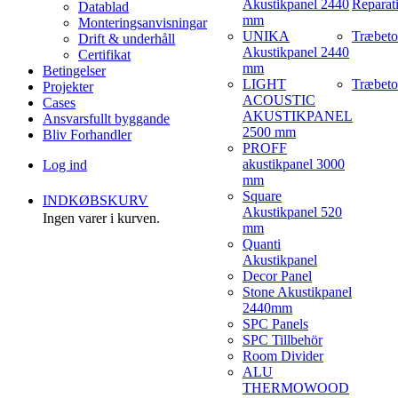
Akustikpanel 2440
Reparat
Datablad
mm
Monteringsanvisningar
UNIKA
Træbeto
Drift & underhåll
Akustikpanel 2440
Certifikat
mm
Betingelser
LIGHT
Træbeto
Projekter
ACOUSTIC
Cases
AKUSTIKPANEL
Ansvarsfullt byggande
2500 mm
Bliv Forhandler
PROFF
akustikpanel 3000
Log ind
mm
Square
INDKØBSKURV
Akustikpanel 520
Ingen varer i kurven.
mm
Quanti
Akustikpanel
Decor Panel
Stone Akustikpanel
2440mm
SPC Panels
SPC Tillbehör
Room Divider
ALU
THERMOWOOD