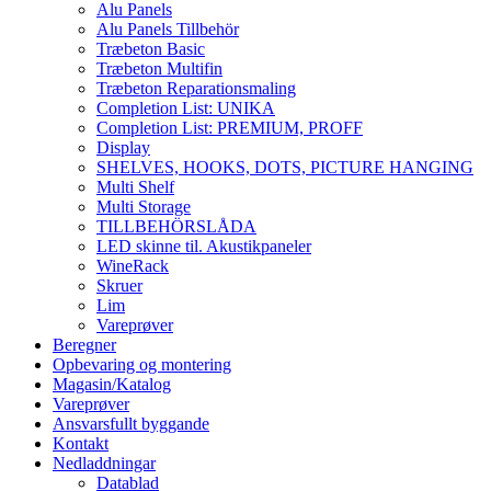
Alu Panels
Alu Panels Tillbehör
Træbeton Basic
Træbeton Multifin
Træbeton Reparationsmaling
Completion List: UNIKA
Completion List: PREMIUM, PROFF
Display
SHELVES, HOOKS, DOTS, PICTURE HANGING
Multi Shelf
Multi Storage
TILLBEHÖRSLÅDA
LED skinne til. Akustikpaneler
WineRack
Skruer
Lim
Vareprøver
Beregner
Opbevaring og montering
Magasin/Katalog
Vareprøver
Ansvarsfullt byggande
Kontakt
Nedladdningar
Datablad